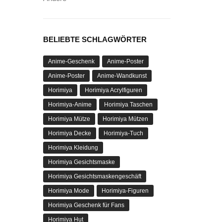
BELIEBTE SCHLAGWÖRTER
Anime-Geschenk
Anime-Poster
Anime-Poster
Anime-Wandkunst
Horimiya
Horimiya Acrylfiguren
Horimiya-Anime
Horimiya Taschen
Horimiya Mütze
Horimiya Mützen
Horimiya Decke
Horimiya-Tuch
Horimiya Kleidung
Horimiya Gesichtsmaske
Horimiya Gesichtsmaskengeschäft
Horimiya Mode
Horimiya-Figuren
Horimiya Geschenk für Fans
Horimiya Hut