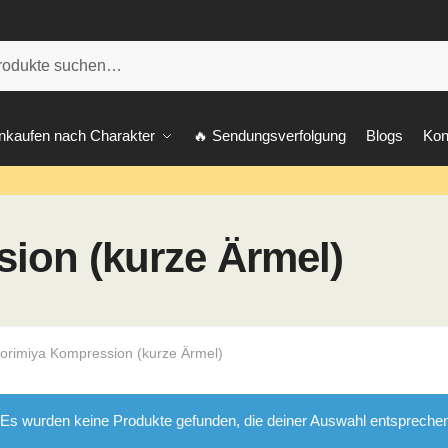
he
nkaufen nach Charakter
🔥 Sendungsverfolgung
Blogs
Kon
ion (kurze Ärmel)
orimiya Kompression (kurze Ärmel)
Es wurden keine Produkte gefunden, die deiner Auswahl entspreche