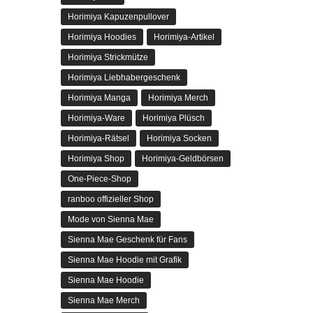
Horimiya Kapuzenpullover
Horimiya Hoodies
Horimiya-Artikel
Horimiya Strickmütze
Horimiya Liebhabergeschenk
Horimiya Manga
Horimiya Merch
Horimiya-Ware
Horimiya Plüsch
Horimiya-Rätsel
Horimiya Socken
Horimiya Shop
Horimiya-Geldbörsen
One-Piece-Shop
ranboo offizieller Shop
Mode von Sienna Mae
Sienna Mae Geschenk für Fans
Sienna Mae Hoodie mit Grafik
Sienna Mae Hoodie
Sienna Mae Merch