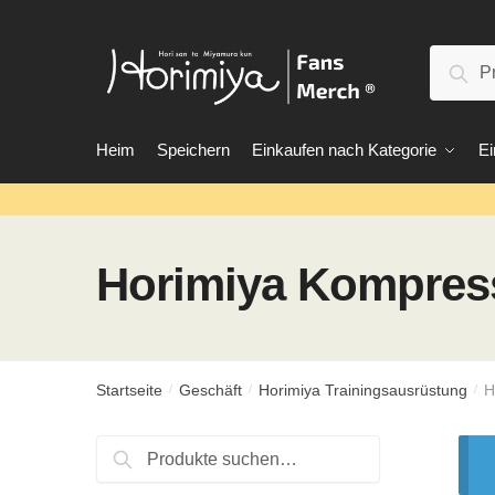
Zur
Zum
Navigation
Inhalt
Suche
springen
springen
Suc
nach:
Heim
Speichern
Einkaufen nach Kategorie
Ei
Horimiya Kompress
Startseite
Geschäft
Horimiya Trainingsausrüstung
H
/
/
/
Suche
Suche
nach: