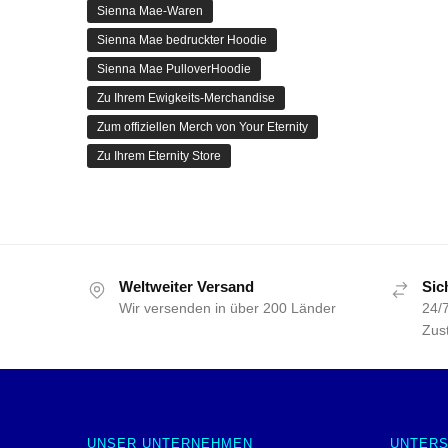
Sienna Mae-Waren
Sienna Mae bedruckter Hoodie
Sienna Mae PulloverHoodie
Zu Ihrem Ewigkeits-Merchandise
Zum offiziellen Merch von Your Eternity
Zu Ihrem Eternity Store
Weltweiter Versand
Sic
Wir versenden in über 200 Länder
24/7
Zust
UNSER UNTERNEHMEN
UNTER