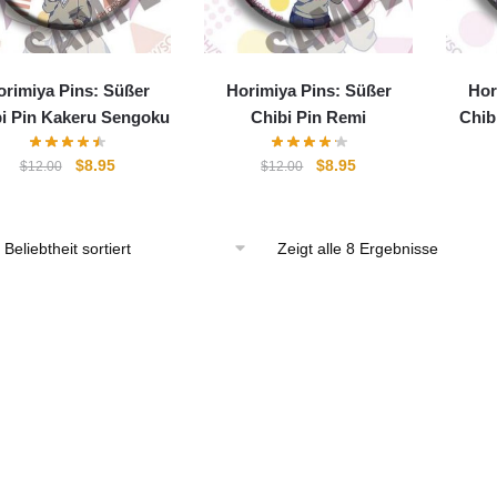
orimiya Pins: Süßer
Horimiya Pins: Süßer
Hor
i Pin Kakeru Sengoku
Chibi Pin Remi
Chib
Ursprünglicher
Aktueller
Ursprünglicher
Aktueller
$
8.95
$
8.95
$
12.00
$
12.00
Preis
Preis
Preis
Preis
war:
ist:
war:
ist:
$12.00
$8.95.
$12.00
$8.95.
Zeigt alle 8 Ergebnisse