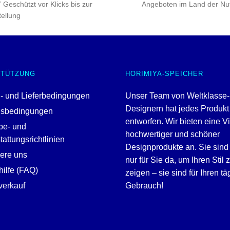
 Geschützt vor Klicks bis zur
Angeboten im Land der Nu
ellung
STÜTZUNG
HORIMIYA-SPEICHER
- und Lieferbedingungen
Unser Team von Weltklasse-
Designern hat jedes Produkt
gsbedingungen
entworfen. Wir bieten eine V
be- und
hochwertiger und schöner
attungsrichtlinien
Designprodukte an. Sie sind 
iere uns
nur für Sie da, um Ihren Stil 
ilfe (FAQ)
zeigen – sie sind für Ihren tä
erkauf
Gebrauch!