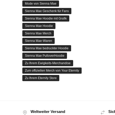
Mode von Sienna Mae
Sienna Mae Geschenk für Fans
Sienna Mae Hoodie mit Grafik
Sienna Mae Hoodie
Sienna Mae Merch
Sienna Mae-Waren
Sienna Mae bedruckter Hoodie
Sienna Mae PulloverHoodie
Zu Ihrem Ewigkeits-Merchandise
Zum offiziellen Merch von Your Eternity
Zu Ihrem Eternity Store
Weltweiter Versand
Sic