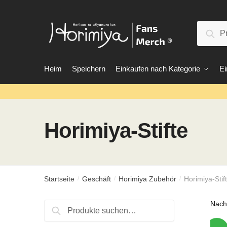
Zur
Zum
Navigation
Inhalt
Suche
springen
springen
Suc
nach:
Heim
Speichern
Einkaufen nach Kategorie
Ei
Horimiya-Stifte
Startseite
Geschäft
Horimiya Zubehör
Horimiya-Stif
/
/
/
Suche
Suche
nach: