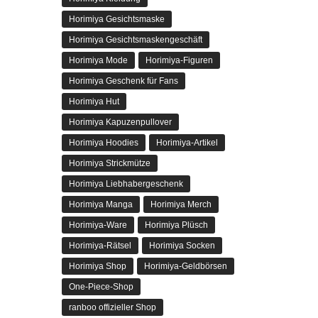
Horimiya Gesichtsmaske
Horimiya Gesichtsmaskengeschäft
Horimiya Mode
Horimiya-Figuren
Horimiya Geschenk für Fans
Horimiya Hut
Horimiya Kapuzenpullover
Horimiya Hoodies
Horimiya-Artikel
Horimiya Strickmütze
Horimiya Liebhabergeschenk
Horimiya Manga
Horimiya Merch
Horimiya-Ware
Horimiya Plüsch
Horimiya-Rätsel
Horimiya Socken
Horimiya Shop
Horimiya-Geldbörsen
One-Piece-Shop
ranboo offizieller Shop