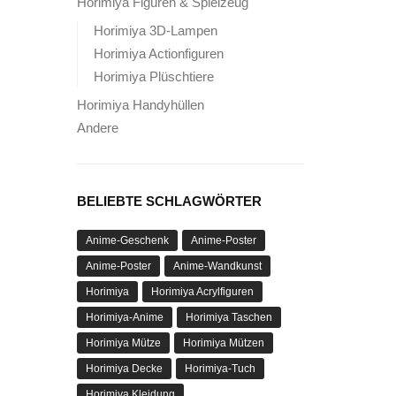
Horimiya Figuren & Spielzeug
Horimiya 3D-Lampen
Horimiya Actionfiguren
Horimiya Plüschtiere
Horimiya Handyhüllen
Andere
BELIEBTE SCHLAGWÖRTER
Anime-Geschenk
Anime-Poster
Anime-Poster
Anime-Wandkunst
Horimiya
Horimiya Acrylfiguren
Horimiya-Anime
Horimiya Taschen
Horimiya Mütze
Horimiya Mützen
Horimiya Decke
Horimiya-Tuch
Horimiya Kleidung