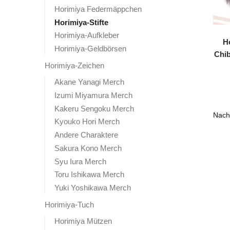
Horimiya Federmäppchen
Horimiya-Stifte
Horimiya-Aufkleber
H
Horimiya-Geldbörsen
Chib
Horimiya-Zeichen
Akane Yanagi Merch
Izumi Miyamura Merch
Kakeru Sengoku Merch
Kyouko Hori Merch
Andere Charaktere
Sakura Kono Merch
Syu Iura Merch
Toru Ishikawa Merch
Yuki Yoshikawa Merch
Horimiya-Tuch
Horimiya Mützen