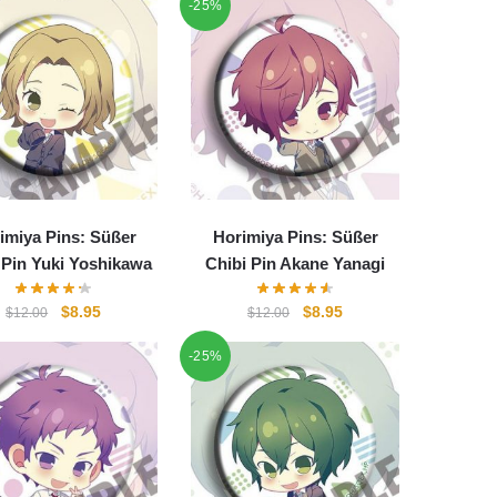
-25%
imiya Pins: Süßer
Horimiya Pins: Süßer
 Pin Yuki Yoshikawa
Chibi Pin Akane Yanagi
Ursprünglicher
Aktueller
Ursprünglicher
Aktueller
$
8.95
$
8.95
$
12.00
$
12.00
Preis
Preis
Preis
Preis
-25%
war:
ist:
war:
ist:
$12.00
$8.95.
$12.00
$8.95.