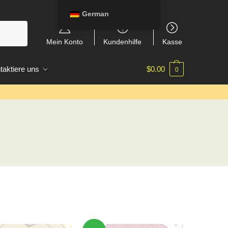
German
Mein Konto
Kundenhilfe
Kasse
taktiere uns
$
0.00
0