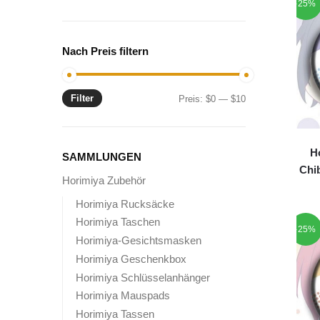
-25%
Nach Preis filtern
Filter
Min.
Max.
Preis:
$0
—
$10
Preis
Preis
H
SAMMLUNGEN
Chi
Horimiya Zubehör
Horimiya Rucksäcke
Horimiya Taschen
-25%
Horimiya-Gesichtsmasken
Horimiya Geschenkbox
Horimiya Schlüsselanhänger
Horimiya Mauspads
Horimiya Tassen