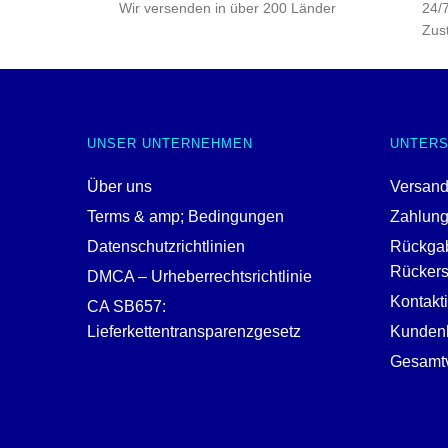
Wir versenden in über 200 Länder
24/7
Zust
UNSER UNTERNEHMEN
UNTER
Über uns
Versand
Terms & amp; Bedingungen
Zahlun
Datenschutzrichtlinien
Rückga
Rückerst
DMCA – Urheberrechtsrichtlinie
Kontakt
CA SB657:
Lieferkettentransparenzgesetz
Kundenh
Gesamtv