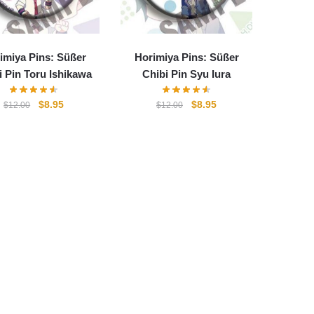
imiya Pins: Süßer
Horimiya Pins: Süßer
i Pin Toru Ishikawa
Chibi Pin Syu Iura
Ursprünglicher
Aktueller
Ursprünglicher
Aktueller
$
8.95
$
8.95
$
12.00
$
12.00
Preis
Preis
Preis
Preis
war:
ist:
war:
ist:
$12.00
$8.95.
$12.00
$8.95.