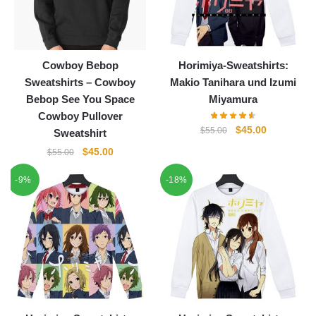
Cowboy Bebop
Horimiya-Sweatshirts:
Sweatshirts – Cowboy
Makio Tanihara und Izumi
Bebop See You Space
Miyamura
Cowboy Pullover
Ursprünglicher
Aktueller
$
45.00
$
55.00
Sweatshirt
Preis
Preis
Ursprünglicher
Aktueller
$
45.00
$
55.00
war:
ist:
Preis
Preis
$55.00
$45.00.
-9%
-18%
war:
ist:
$55.00
$45.00.