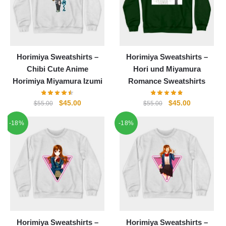
Horimiya Sweatshirts –
Horimiya Sweatshirts –
Chibi Cute Anime
Hori und Miyamura
Horimiya Miyamura Izumi
Romance Sweatshirts
Ursprünglicher
Aktueller
Ursprünglicher
Aktueller
$
45.00
$
45.00
$
55.00
$
55.00
Preis
Preis
Preis
Preis
-18%
-18%
war:
ist:
war:
ist:
$55.00
$45.00.
$55.00
$45.00.
Horimiya Sweatshirts –
Horimiya Sweatshirts –