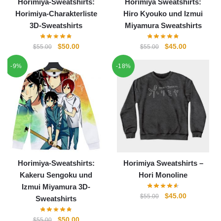
Horimiya-Sweatshirts:
Horimiya Sweatshirts:
Horimiya-Charakterliste
Hiro Kyouko und Izmui
3D-Sweatshirts
Miyamura Sweatshirts
Ursprünglicher
Aktueller
Ursprünglicher
Aktueller
$
50.00
$
45.00
$
55.00
$
55.00
Preis
Preis
Preis
Preis
-9%
-18%
war:
ist:
war:
ist:
$55.00
$50.00.
$55.00
$45.00.
Horimiya-Sweatshirts:
Horimiya Sweatshirts –
Kakeru Sengoku und
Hori Monoline
Izmui Miyamura 3D-
Ursprünglicher
Aktueller
$
45.00
$
55.00
Sweatshirts
Preis
Preis
war:
ist:
Ursprünglicher
Aktueller
$
50.00
$
55.00