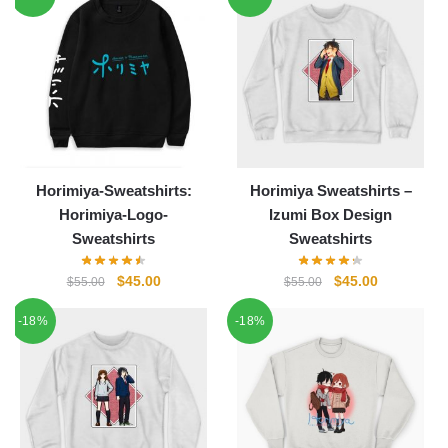
$55.00
$45.00.
$55.00
$45.00.
Horimiya-Sweatshirts:
Horimiya Sweatshirts –
Horimiya-Logo-
Izumi Box Design
Sweatshirts
Sweatshirts
Ursprünglicher
Aktueller
Ursprünglicher
Aktueller
$
45.00
$
45.00
$
55.00
$
55.00
Preis
Preis
Preis
Preis
-18%
-18%
war:
ist:
war:
ist:
$55.00
$45.00.
$55.00
$45.00.