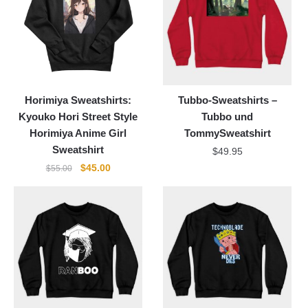
Horimiya Sweatshirts:
Tubbo-Sweatshirts –
Kyouko Hori Street Style
Tubbo und
Horimiya Anime Girl
TommySweatshirt
Sweatshirt
$
49.95
Ursprünglicher
Aktueller
$
45.00
$
55.00
Preis
Preis
war:
ist:
$55.00
$45.00.