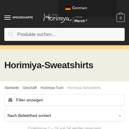
Zur
Zum
German
Navigation
Inhalt
springen
springen
SPEISEKARTE
0
Suche
Suche
nach:
Horimiya-Sweatshirts
Startseite
/
Geschäft
/
Horimiya-Tuch
/
Horimiya-Sweatshirts
Filter anzeigen
Ergebnisse 1 – 16 von 54 werden angezeigt