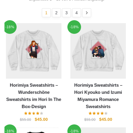
1
2
3
4
-18%
-18%
Horimiya Sweatshirts –
Horimiya Sweatshirts –
Wunderschöne
Hori Kyouko und Izumi
Sweatshirts im Hori In The
Miyamura Romance
Box-Design
Sweatshirts
Ursprünglicher
Aktueller
Ursprünglicher
Aktueller
$
45.00
$
45.00
$
55.00
$
55.00
Preis
Preis
Preis
Preis
-18%
-18%
war:
ist:
war:
ist: