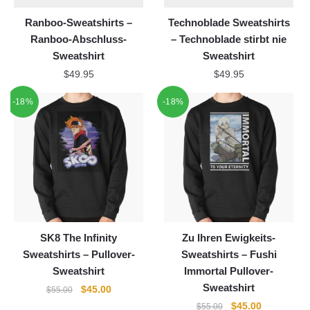
Ranboo-Sweatshirts –
Technoblade Sweatshirts
Ranboo-Abschluss-
– Technoblade stirbt nie
Sweatshirt
Sweatshirt
$
49.95
$
49.95
-18%
-18%
SK8 The Infinity
Zu Ihren Ewigkeits-
Sweatshirts – Pullover-
Sweatshirts – Fushi
Sweatshirt
Immortal Pullover-
Sweatshirt
Ursprünglicher
Aktueller
$
45.00
$
55.00
Preis
Preis
Ursprünglicher
Aktueller
$
45.00
$
55.00