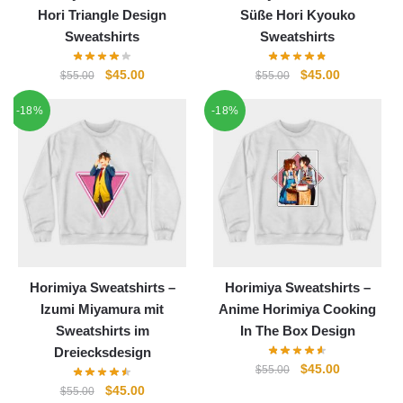
Hori Triangle Design
Süße Hori Kyouko
Sweatshirts
Sweatshirts
Ursprünglicher
Aktueller
Ursprünglicher
Aktueller
$
45.00
$
45.00
$
55.00
$
55.00
Preis
Preis
Preis
Preis
-18%
-18%
war:
ist:
war:
ist:
$55.00
$45.00.
$55.00
$45.00.
Horimiya Sweatshirts –
Horimiya Sweatshirts –
Izumi Miyamura mit
Anime Horimiya Cooking
Sweatshirts im
In The Box Design
Dreiecksdesign
Ursprünglicher
Aktueller
$
45.00
$
55.00
Preis
Preis
Ursprünglicher
Aktueller
$
45.00
$
55.00