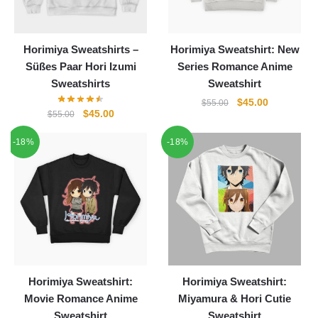
Horimiya Sweatshirts –
Horimiya Sweatshirt: New
Süßes Paar Hori Izumi
Series Romance Anime
Sweatshirts
Sweatshirt
Ursprünglicher
Aktueller
$
45.00
$
55.00
Ursprünglicher
Aktueller
$
45.00
$
55.00
Preis
Preis
Preis
Preis
war:
ist:
-18%
-18%
war:
ist:
$55.00
$45.00.
$55.00
$45.00.
Horimiya Sweatshirt:
Horimiya Sweatshirt:
Movie Romance Anime
Miyamura & Hori Cutie
Sweatshirt
Sweatshirt