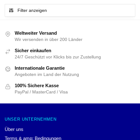
war:
ist:
Preis
Preis
$55.00
$45.00.
war:
ist:
Filter anzeigen
$55.00
$45.00.
Weltweiter Versand
Wir versenden in über 200 Länder
Sicher einkaufen
24/7 Geschützt vor Klicks bis zur Zustellung
Internationale Garantie
Angeboten im Land der Nutzung
100% Sichere Kasse
PayPal / MasterCard / Visa
UNSER UNTERNEHMEN
Über uns
Terms & amp; Bedingungen