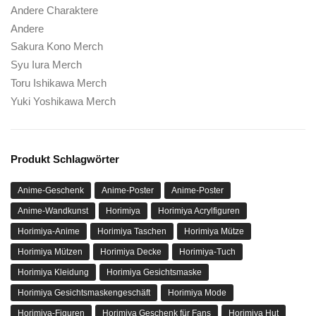
Andere Charaktere
Andere
Sakura Kono Merch
Syu Iura Merch
Toru Ishikawa Merch
Yuki Yoshikawa Merch
Produkt Schlagwörter
Anime-Geschenk
Anime-Poster
Anime-Poster
Anime-Wandkunst
Horimiya
Horimiya Acrylfiguren
Horimiya-Anime
Horimiya Taschen
Horimiya Mütze
Horimiya Mützen
Horimiya Decke
Horimiya-Tuch
Horimiya Kleidung
Horimiya Gesichtsmaske
Horimiya Gesichtsmaskengeschäft
Horimiya Mode
Horimiya-Figuren
Horimiya Geschenk für Fans
Horimiya Hut