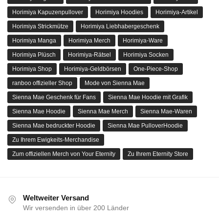
Horimiya Kapuzenpullover
Horimiya Hoodies
Horimiya-Artikel
Horimiya Strickmütze
Horimiya Liebhabergeschenk
Horimiya Manga
Horimiya Merch
Horimiya-Ware
Horimiya Plüsch
Horimiya-Rätsel
Horimiya Socken
Horimiya Shop
Horimiya-Geldbörsen
One-Piece-Shop
ranboo offizieller Shop
Mode von Sienna Mae
Sienna Mae Geschenk für Fans
Sienna Mae Hoodie mit Grafik
Sienna Mae Hoodie
Sienna Mae Merch
Sienna Mae-Waren
Sienna Mae bedruckter Hoodie
Sienna Mae PulloverHoodie
Zu Ihrem Ewigkeits-Merchandise
Zum offiziellen Merch von Your Eternity
Zu Ihrem Eternity Store
Weltweiter Versand
Wir versenden in über 200 Länder