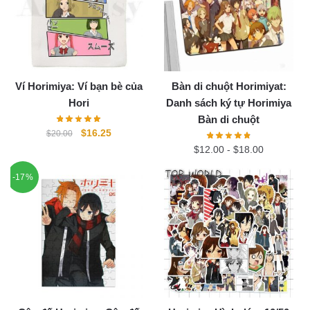
Ví Horimiya: Ví bạn bè của
Bàn di chuột Horimiyat:
Hori
Danh sách ký tự Horimiya
Bàn di chuột
Original
Current
$
16.25
$
20.00
price
price
$
12.00
-
$
18.00
was:
is:
-17%
$20.00.
$16.25.