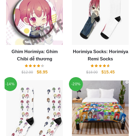
Ghim Horimiya: Ghim
Horimiya Socks: Horimiya
Chibi dễ thương
Remi Socks
Original
Current
Original
Current
$
8.95
$
15.45
$
12.00
$
18.00
price
price
price
price
-14%
-20%
was:
is:
was:
is:
$12.00.
$8.95.
$18.00.
$15.45.