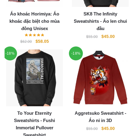
Áo khoác Horimiya: Áo
SK8 The Infinity
khoác đặc biệt cho mùa
Sweatshirts - Áo len chui
đông Unisex
đầu
Original
Current
$
45.00
$
55.00
Original
Current
$
58.05
$
62.00
price
price
price
price
was:
is:
-18%
-18%
was:
is:
$55.00.
$45.00.
$62.00.
$58.05.
To Your Eternity
Aggretsuko Sweatshirt -
Sweatshirts - Fushi
Áo nỉ in 3D
Immortal Pullover
Original
Current
$
45.00
$
55.00
Sweatshirt
price
price