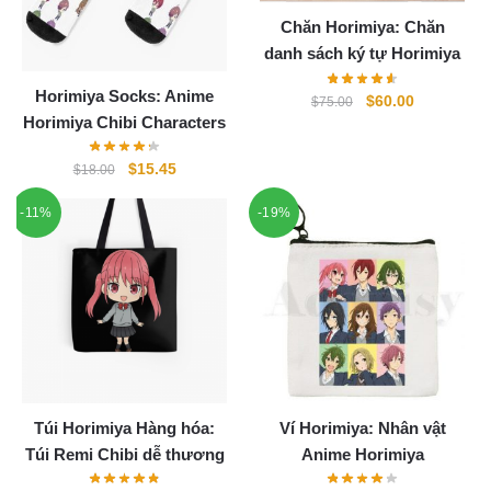
Chăn Horimiya: Chăn
danh sách ký tự Horimiya
Horimiya Socks: Anime
Original
Current
$
60.00
$
75.00
Horimiya Chibi Characters
price
price
was:
is:
Original
Current
$
15.45
$
18.00
$75.00.
$60.00.
price
price
-11%
-19%
was:
is:
$18.00.
$15.45.
Túi Horimiya Hàng hóa:
Ví Horimiya: Nhân vật
Túi Remi Chibi dễ thương
Anime Horimiya