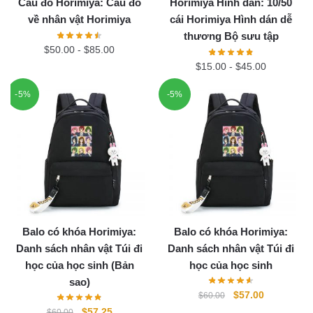
Câu đố Horimiya: Câu đố
Horimiya Hình dán: 10/50
về nhân vật Horimiya
cái Horimiya Hình dán dễ
thương Bộ sưu tập
$
50.00
-
$
85.00
$
15.00
-
$
45.00
-5%
-5%
Balo có khóa Horimiya:
Balo có khóa Horimiya:
Danh sách nhân vật Túi đi
Danh sách nhân vật Túi đi
học của học sinh (Bản
học của học sinh
sao)
Original
Current
$
57.00
$
60.00
price
price
Original
Current
$
57.25
$
60.00