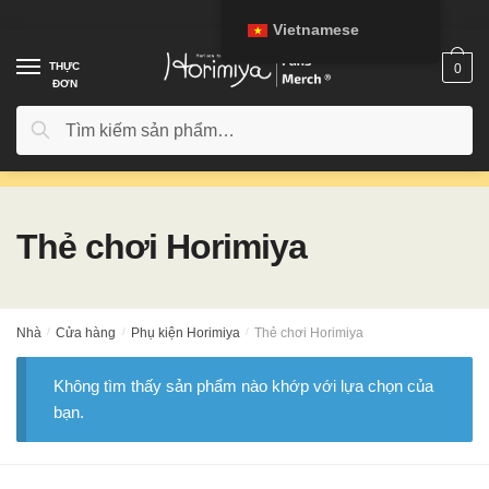
Chuyển
Chuyển
Vietnamese
đến
đến
điều
phần
THỰC
0
ĐƠN
hướng
nội
dung
Tìm
Tìm kiếm
kiếm:
Thẻ chơi Horimiya
Nhà
/
Cửa hàng
/
Phụ kiện Horimiya
/
Thẻ chơi Horimiya
Không tìm thấy sản phẩm nào khớp với lựa chọn của
bạn.