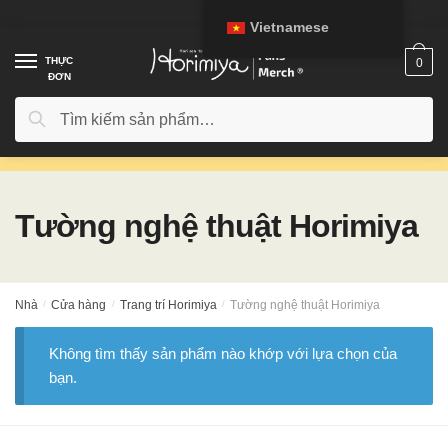
Chuyển
Chuyển
Vietnamese
đến
đến
điều
phần
THỰC
0
ĐƠN
hướng
nội
dung
Tìm
Tìm kiếm
kiếm:
Tường nghệ thuật Horimiya
Nhà
/
Cửa hàng
/
Trang trí Horimiya
/
Tường nghệ thuật Horimiya
Không tìm thấy sản phẩm nào khớp với lựa chọn của
bạn.