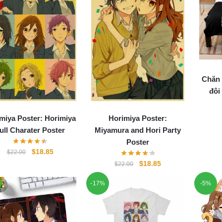
Chăn 
đôi
miya Poster: Horimiya
Horimiya Poster:
ull Charater Poster
Miyamura and Hori Party
Poster
Original
Current
$
18.85
$
22.00
price
price
Original
Current
$
18.85
$
22.00
was:
is:
price
price
$22.00.
$18.85.
-17%
-5%
was:
is:
$22.00.
$18.85.