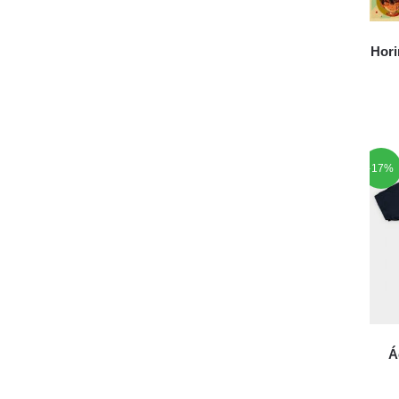
Hori
-17%
Á