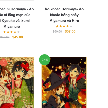
oác nỉ Horimiya - Áo
Áo khoác Horimiya- Áo
c nỉ lãng mạn của
khoác bóng chày
i Kyouko và Izumi
Miyamura và Hiro
Miyamura
Original
Current
$
57.00
$
60.00
price
price
Original
Current
$
45.00
$
55.00
was:
is:
price
price
$60.00.
$57.00.
was:
is:
$55.00.
$45.00.
-14%