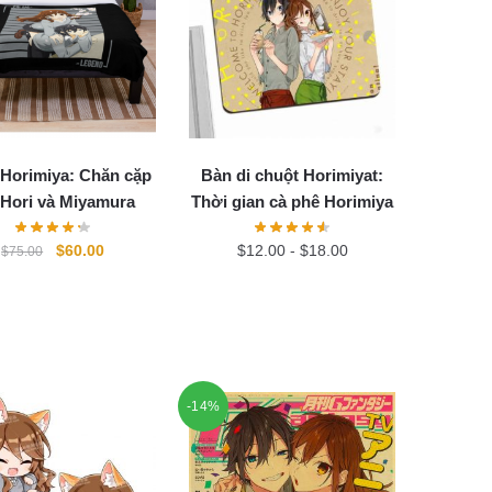
Horimiya: Chăn cặp
Bàn di chuột Horimiyat:
 Hori và Miyamura
Thời gian cà phê Horimiya
Original
Current
$
60.00
$
12.00
-
$
18.00
$
75.00
price
price
was:
is:
$75.00.
$60.00.
-14%