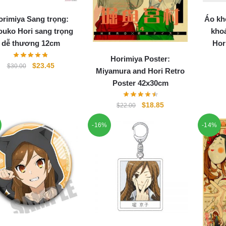
orimiya Sang trọng:
Áo kh
uko Hori sang trọng
khoá
dễ thương 12cm
Hor
Horimiya Poster:
Original
Current
$
23.45
$
30.00
Miyamura and Hori Retro
price
price
Poster 42x30cm
was:
is:
$30.00.
$23.45.
Original
Current
$
18.85
$
22.00
price
price
-16%
-14%
was:
is:
$22.00.
$18.85.