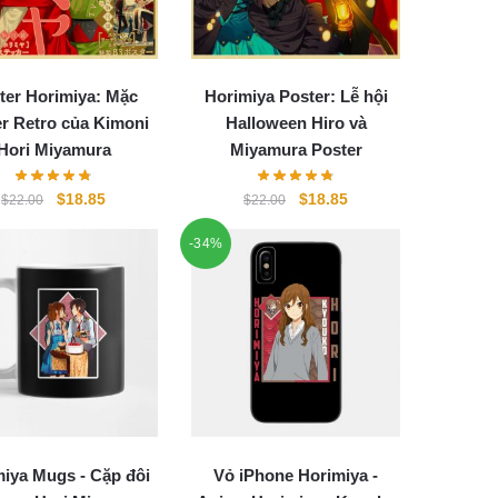
ter Horimiya: Mặc
Horimiya Poster: Lễ hội
r Retro của Kimoni
Halloween Hiro và
Hori Miyamura
Miyamura Poster
Original
Current
Original
Current
$
18.85
$
18.85
$
22.00
$
22.00
price
price
price
price
-34%
was:
is:
was:
is:
$22.00.
$18.85.
$22.00.
$18.85.
iya Mugs - Cặp đôi
Vỏ iPhone Horimiya -