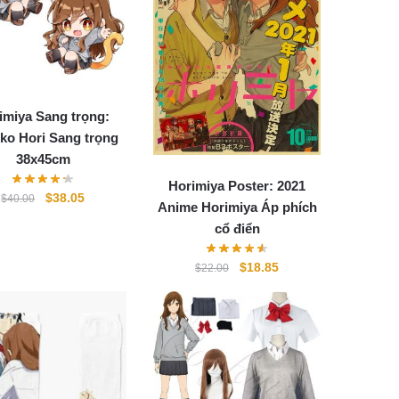
imiya Sang trọng:
ko Hori Sang trọng
38x45cm
Horimiya Poster: 2021
Original
Current
$
38.05
$
40.00
Anime Horimiya Áp phích
price
price
cổ điển
was:
is:
$40.00.
$38.05.
Original
Current
$
18.85
$
22.00
price
price
was:
is:
$22.00.
$18.85.