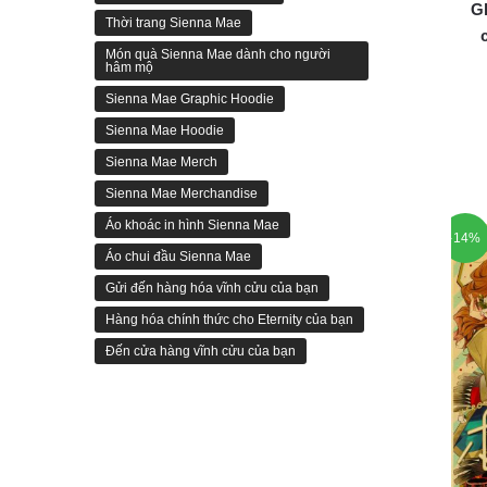
G
Thời trang Sienna Mae
Món quà Sienna Mae dành cho người
hâm mộ
Sienna Mae Graphic Hoodie
Sienna Mae Hoodie
Sienna Mae Merch
Sienna Mae Merchandise
Áo khoác in hình Sienna Mae
-14%
Áo chui đầu Sienna Mae
Gửi đến hàng hóa vĩnh cửu của bạn
Hàng hóa chính thức cho Eternity của bạn
Đến cửa hàng vĩnh cửu của bạn