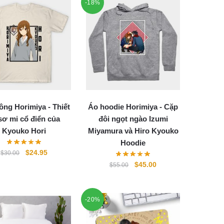
-18%
ông Horimiya - Thiết
Áo hoodie Horimiya - Cặp
sơ mi cổ điển của
đôi ngọt ngào Izumi
Kyouko Hori
Miyamura và Hiro Kyouko
Hoodie
Original
Current
$
24.95
$
30.00
price
price
Original
Current
$
45.00
$
55.00
was:
is:
price
price
$30.00.
$24.95.
was:
is:
$55.00.
$45.00.
-20%