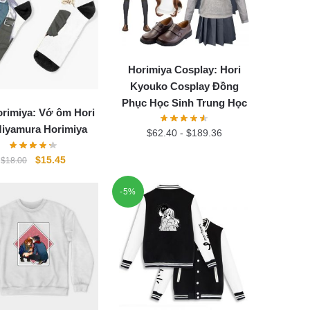
Horimiya Cosplay: Hori
Kyouko Cosplay Đồng
Phục Học Sinh Trung Học
rimiya: Vớ ôm Hori
Miyamura Horimiya
$
62.40
-
$
189.36
Original
Current
$
15.45
$
18.00
price
price
was:
is:
-5%
$18.00.
$15.45.