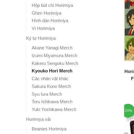
Hộp bút chì Horimiya
Ghim Horimiya
Hình dán Horimiya
Ví Horimiya
Ký tự Horimiya
Akane Yanagi Merch
Izumi Miyamura Merch
Kakeru Sengoku Merch
Kyouko Hori Merch
Hori
F
Các nhân vật khác
Sakura Kono Merch
Syu Iura Merch
Toru Ishikawa Merch
Yuki Yoshikawa Merch
-20%
Horimiya vải
Beanies Horimiya