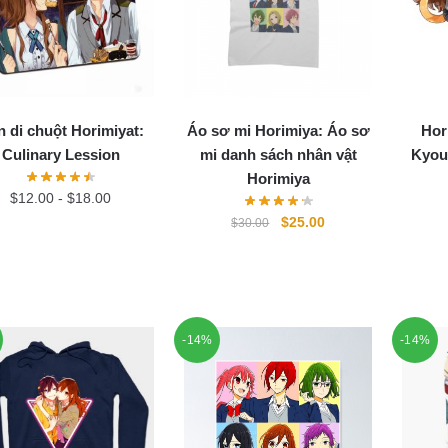
 di chuột Horimiyat:
Áo sơ mi Horimiya: Áo sơ
Hor
Culinary Lession
mi danh sách nhân vật
Kyou
Horimiya
$
12.00
-
$
18.00
Original
Current
$
25.00
$
30.00
price
price
was:
is:
$30.00.
$25.00.
-14%
-14%