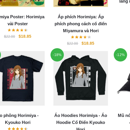
lãng
miya Poster: Horimiya
Áp phích Horimiya: Áp
vài Poster
phích phong cách cổ điển
Miyamura và Hori
Original
Current
$
18.85
$
22.00
price
price
Original
Current
$
18.85
$
22.00
was:
is:
price
price
$22.00.
$18.85.
-18%
-12%
was:
is:
$22.00.
$18.85.
o phông Horimiya -
Áo Hoodies Horimiya - Áo
Mũ nó
Kyouko Hori
Hoodie Cổ Điển Kyouko
Hori