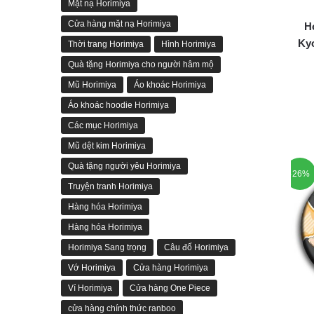
Mặt nạ Horimiya
Cửa hàng mặt nạ Horimiya
H
Kyo
Thời trang Horimiya
Hình Horimiya
Quà tặng Horimiya cho người hâm mộ
Mũ Horimiya
Áo khoác Horimiya
Áo khoác hoodie Horimiya
Các mục Horimiya
Mũ dệt kim Horimiya
Quà tặng người yêu Horimiya
-26%
Truyện tranh Horimiya
Hàng hóa Horimiya
Hàng hóa Horimiya
Horimiya Sang trọng
Câu đố Horimiya
Vớ Horimiya
Cửa hàng Horimiya
Ví Horimiya
Cửa hàng One Piece
cửa hàng chính thức ranboo