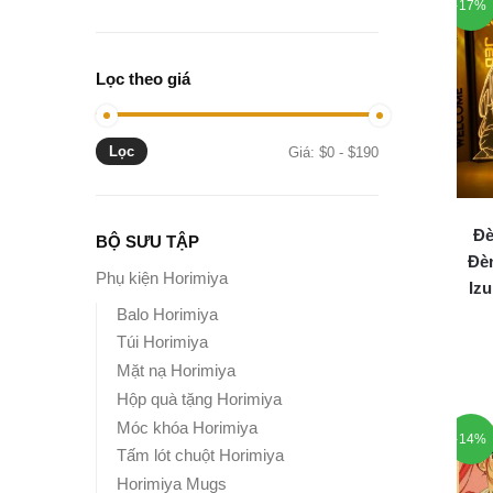
-17%
Lọc theo giá
Lọc
Giá
Giá
Giá:
$0
-
$190
tối
tối
thiểu
đa
Đè
BỘ SƯU TẬP
Đèn
Phụ kiện Horimiya
Iz
Balo Horimiya
Túi Horimiya
Mặt nạ Horimiya
Hộp quà tặng Horimiya
Móc khóa Horimiya
-14%
Tấm lót chuột Horimiya
Horimiya Mugs