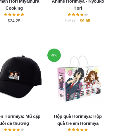
 mạn Hori Miyamura
Anime Horimiya - Kyouko
Cooking
Hori
Original
Current
$
24.25
$
9.95
$
15.00
price
price
was:
is:
$15.00.
$9.95.
-9%
n Horimiya: Mũ cặp
Hộp quà Horimiya: Hộp
đôi dễ thương
quà trẻ em Horimiya