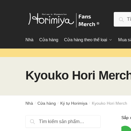
Chuyển
Chuyển
đến
đến
Tìm
điều
phần
Tìm 
kiếm:
hướng
nội
dung
Nhà
Cửa hàng
Cửa hàng theo thể loại
Mua sắ
Kyouko Hori Merc
Nhà
Cửa hàng
Ký tự Horimiya
Kyouko Hori Merch
/
/
/
Tìm
Tìm kiếm
kiếm: