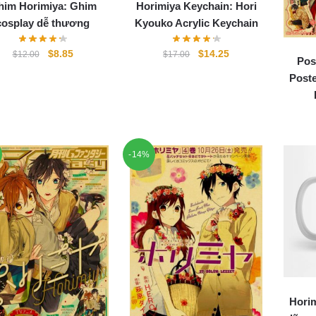
him Horimiya: Ghim
Horimiya Keychain: Hori
cosplay dễ thương
Kyouko Acrylic Keychain
Original
Current
Original
Current
$
8.85
$
14.25
$
12.00
$
17.00
Pos
price
price
price
price
Poste
was:
is:
was:
is:
$12.00.
$8.85.
$17.00.
$14.25.
-14%
Horim