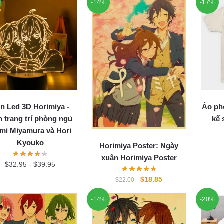
-14%
-17%
n Led 3D Horimiya -
Áo ph
 trang trí phòng ngủ
kế 
umi Miyamura và Hori
Kyouko
Horimiya Poster: Ngày
xuân Horimiya Poster
$
32.95
-
$
39.95
Original
Current
$
18.85
$
22.00
price
price
-14%
-20%
was:
is:
$22.00.
$18.85.