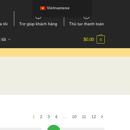
Vietnamese
a tôi
Trợ giúp khách hàng
Thủ tục thanh toán
 tôi
$
0.00
0
1
2
3
4
…
10
11
12