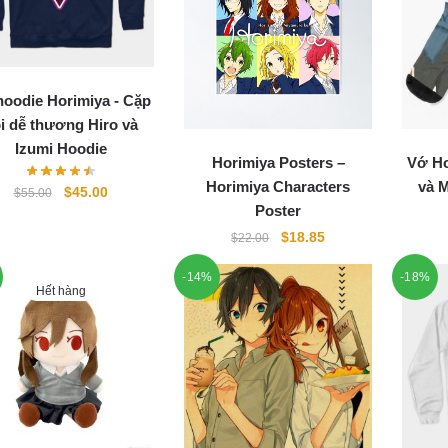
hoodie Horimiya - Cặp
i dễ thương Hiro và
Izumi Hoodie
Horimiya Posters –
Vớ Ho
Horimiya Characters
và 
Original
Current
$
45.00
$
55.00
Poster
price
price
was:
is:
Original
Current
$
18.85
$
22.00
$55.00.
$45.00.
price
price
-14%
-18%
was:
is:
Hết hàng
$22.00.
$18.85.