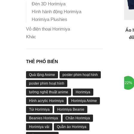
Đèn 3D Horimiya
Hình hành động Horimiya
Horimiya Plushies
Vỏ điện thoại Horimiya
Áo 
Khác
đô
THẺ PHỔ BIẾN
Quà tặng Anime
poster phim hoạt hình
-22%
poster phim hoạt hình
tường nghệ thuật anime
Horimiya
Hình acrylic Horimiya
Horimiya Anime
Túi Horimiya
Horimiya Beanie
Beanies Horimiya
Chăn Horimiya
Horimiya vải
Quần áo Horimiya