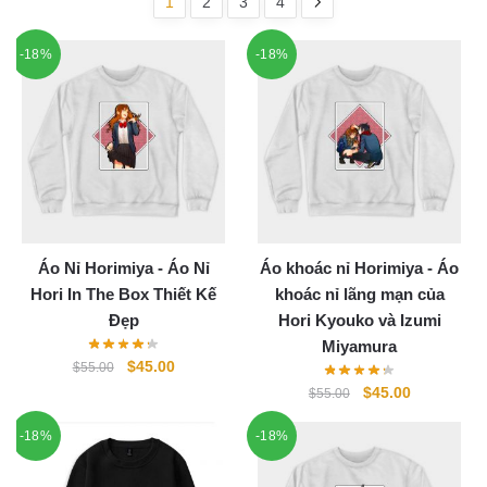
1
2
3
4
-18%
-18%
Áo Nỉ Horimiya - Áo Nỉ
Áo khoác nỉ Horimiya - Áo
Hori In The Box Thiết Kế
khoác nỉ lãng mạn của
Đẹp
Hori Kyouko và Izumi
Miyamura
Original
Current
$
45.00
$
55.00
price
price
Original
Current
$
45.00
$
55.00
was:
is:
price
price
-18%
$55.00.
$45.00.
-18%
was:
is:
$55.00.
$45.00.