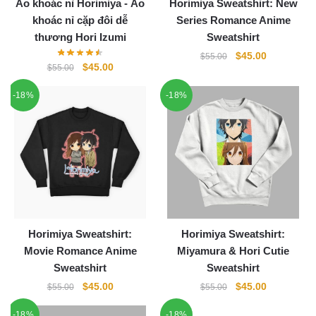
Áo khoác nỉ Horimiya - Áo
Horimiya Sweatshirt: New
khoác nỉ cặp đôi dễ
Series Romance Anime
thương Hori Izumi
Sweatshirt
Original
Current
$
45.00
$
55.00
Original
Current
$
45.00
$
55.00
price
price
price
price
was:
is:
-18%
-18%
was:
is:
$55.00.
$45.00.
$55.00.
$45.00.
Horimiya Sweatshirt:
Horimiya Sweatshirt:
Movie Romance Anime
Miyamura & Hori Cutie
Sweatshirt
Sweatshirt
Original
Current
Original
Current
$
45.00
$
45.00
$
55.00
$
55.00
price
price
price
price
-18%
-18%