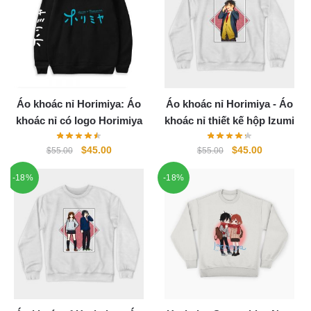
Áo khoác nỉ Horimiya: Áo
Áo khoác nỉ Horimiya - Áo
khoác nỉ có logo Horimiya
khoác nỉ thiết kế hộp Izumi
Original
Current
Original
Current
$
45.00
$
45.00
$
55.00
$
55.00
price
price
price
price
-18%
-18%
was:
is:
was:
is:
$55.00.
$45.00.
$55.00.
$45.00.