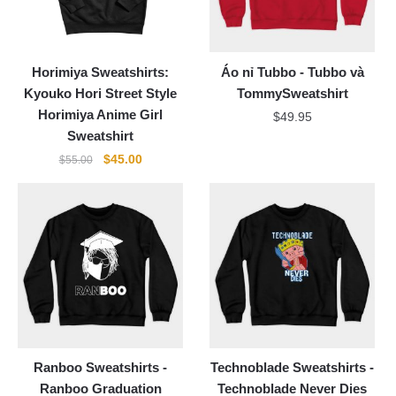
Horimiya Sweatshirts:
Áo nỉ Tubbo - Tubbo và
Kyouko Hori Street Style
TommySweatshirt
Horimiya Anime Girl
$
49.95
Sweatshirt
Original
Current
$
45.00
$
55.00
price
price
was:
is:
$55.00.
$45.00.
Ranboo Sweatshirts -
Technoblade Sweatshirts -
Ranboo Graduation
Technoblade Never Dies