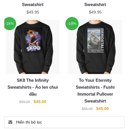
Sweatshirt
Sweatshirt
$
49.95
$
49.95
-18%
-18%
SK8 The Infinity
To Your Eternity
Sweatshirts - Áo len chui
Sweatshirts - Fushi
đầu
Immortal Pullover
Sweatshirt
Original
Current
$
45.00
$
55.00
price
price
Original
Current
$
45.00
$
55.00
was:
is:
price
price
$55.00.
$45.00.
was:
is:
Hiển thị bộ lọc
$55.00.
$45.00.