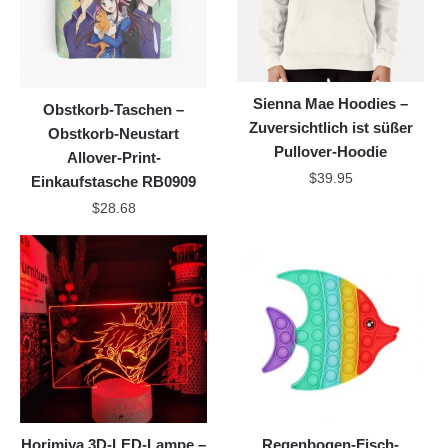
Sienna Mae Hoodies –
Obstkorb-Taschen –
Zuversichtlich ist süßer
Obstkorb-Neustart
Pullover-Hoodie
Allover-Print-
$
39.95
Einkaufstasche RB0909
$
28.68
Horimiya 3D-LED-Lampe –
Regenbogen-Fisch-