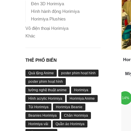
Đèn 3D Horimiya
Hình hành động Horimiya
Horimiya Plushies
Vỏ điện thoại Horimiya
Khác
Hor
THẺ PHỔ BIẾN
Quà tặng Anime
poster phim hoạt hình
Mi
poster phim hoạt hình
tường nghệ thuật anime
Horimiya
-14%
Hình acrylic Horimiya
Horimiya Anime
Túi Horimiya
Horimiya Beanie
Beanies Horimiya
Chăn Horimiya
Horimiya vải
Quần áo Horimiya