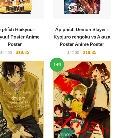
 phích Haikyuu -
Áp phích Demon Slayer -
yuu! Poster Anime
Kyojuro rengoku vs Akaza
Poster
Poster Anime Poster
Original
Current
Original
Current
$
18.85
$
18.85
$
22.00
$
22.00
price
price
price
price
-14%
was:
is:
was:
is:
$22.00.
$18.85.
$22.00.
$18.85.