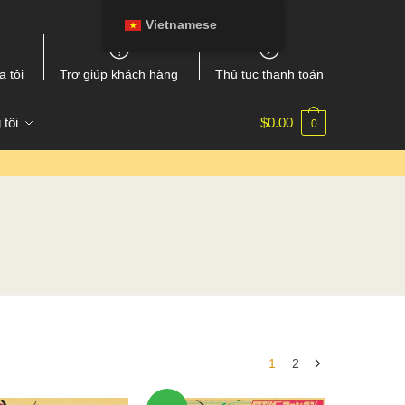
Vietnamese
a tôi
Trợ giúp khách hàng
Thủ tục thanh toán
 tôi
$
0.00
0
1
2