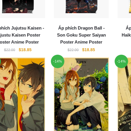
hích Jujutsu Kaisen -
Áp phích Dragon Ball -
Áp
justu Kaisen Poster
Son Goku Super Saiyan
Haik
oster Anime Poster
Poster Anime Poster
Original
Current
Original
Current
$
18.85
$
18.85
$
22.00
$
22.00
price
price
price
price
-14%
-14%
was:
is:
was:
is:
$22.00.
$18.85.
$22.00.
$18.85.