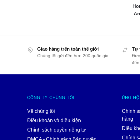
Hor
An
Giao hàng trên toàn thế giới
Tự 
Chúng tôi gửi đến hơn 200 quốc gia
Đượ
đến
CÔNG TY CHÚNG TÔI
ỦNG HỘ
Về chúng tôi
Chính s
hàng
Điều khoản và điều kiện
Điều kh
Chính sách quyền riêng tư
Chính sá
DMCA - Chính sách Bản quyền