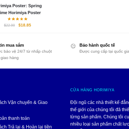
imiya Poster: Spring
ime Horimiya Poster
Original
Current
$
18.85
$
22.00
price
price
was:
is:
$22.00.
$18.85.
tin mua sắm
Bảo hành quốc tế
c bảo vệ 24/7 từ nhấp chuột
Được cung cấp tại quốc gi
 giao hàng
CỬA HÀNG HORIMIYA
ách Vận chuyển & Giao
Đội ngũ các nhà thiết kế đẳ
thế giới của chúng tôi đã thiế
từng sản phẩm. Chúng tôi c
oản thanh toán
nhiều loại sản phẩm chất lư
ch Trả lại & Hoàn lại tiền