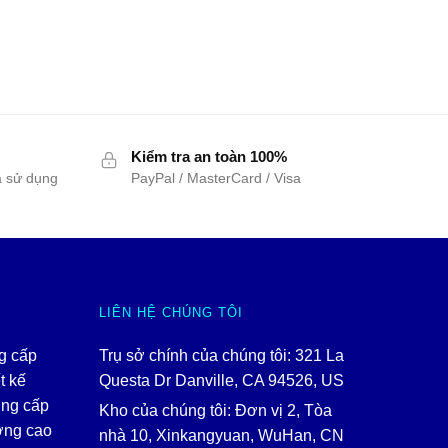
Kiểm tra an toàn 100%
a sử dụng
PayPal / MasterCard / Visa
LIÊN HỆ CHÚNG TÔI
ng cấp
Trụ sở chính của chúng tôi: 321 La
t kế
Questa Dr Danville, CA 94526, US
ung cấp
Kho của chúng tôi: Đơn vị 2, Tòa
ợng cao
nhà 10, Xinkangyuan, WuHan, CN