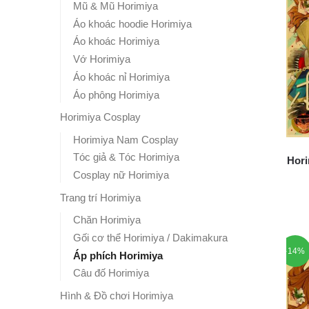
Mũ & Mũ Horimiya
Áo khoác hoodie Horimiya
Áo khoác Horimiya
Vớ Horimiya
Áo khoác nỉ Horimiya
Áo phông Horimiya
Horimiya Cosplay
Horimiya Nam Cosplay
Tóc giả & Tóc Horimiya
Hori
Cosplay nữ Horimiya
Trang trí Horimiya
Chăn Horimiya
Gối cơ thể Horimiya / Dakimakura
-14%
Áp phích Horimiya
Câu đố Horimiya
Hình & Đồ chơi Horimiya