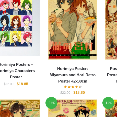
Horimiya Posters –
Horimiya Poster:
Pos
orimiya Characters
Miyamura and Hori Retro
Poste
Poster
Poster 42x30cm
Original
Current
$
18.85
$
22.00
price
price
Original
Current
$
18.85
$
22.00
was:
is:
price
price
$22.00.
$18.85.
-14%
-14%
was:
is:
$22.00.
$18.85.