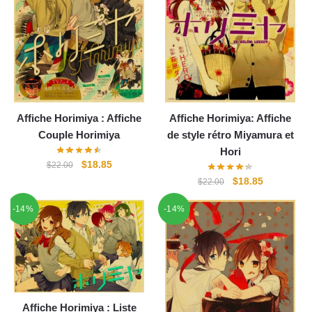
Affiche Horimiya : Affiche
Affiche Horimiya: Affiche
Couple Horimiya
de style rétro Miyamura et
Hori
Le
Le
$
18.85
$
22.00
prix
prix
Le
Le
$
18.85
$
22.00
initial
actuel
prix
prix
-14%
était :
est :
-14%
initial
actuel
$22.00.
$18.85.
était :
est :
$22.00.
$18.85.
Affiche Horimiya : Liste