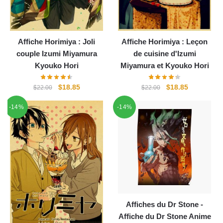
Affiche Horimiya : Joli
Affiche Horimiya : Leçon
couple Izumi Miyamura
de cuisine d'Izumi
Kyouko Hori
Miyamura et Kyouko Hori
Le
Le
Le
Le
$
18.85
$
18.85
$
22.00
$
22.00
prix
prix
prix
prix
-14%
-14%
initial
actuel
initial
actuel
était :
est :
était :
est :
$22.00.
$18.85.
$22.00.
$18.85.
Affiches du Dr Stone -
Affiche du Dr Stone Anime