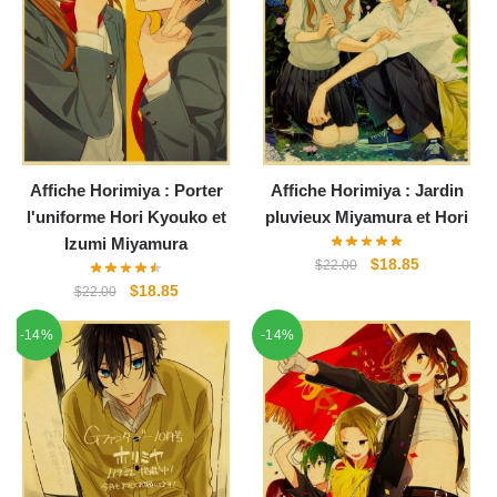
Affiche Horimiya : Porter
Affiche Horimiya : Jardin
l'uniforme Hori Kyouko et
pluvieux Miyamura et Hori
Izumi Miyamura
Le
Le
$
18.85
$
22.00
prix
prix
Le
Le
$
18.85
$
22.00
initial
actuel
prix
prix
-14%
-14%
était :
est :
initial
actuel
$22.00.
$18.85.
était :
est :
$22.00.
$18.85.