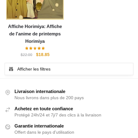
Affiche Horimiya: Affiche
de l'anime de printemps
Horimiya
Le
Le
$
18.85
$
22.00
prix
prix
initial
actuel
Afficher les filtres
était :
est :
$22.00.
$18.85.
Livraison internationale
Nous livrons dans plus de 200 pays
Achetez en toute confiance
Protégé 24h/24 et 7j/7 des clics à la livraison
Garantie internationale
Offert dans le pays d'utilisation