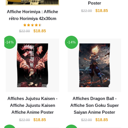
Poster
Le
Le
$
18.85
$
22.00
Affiche Horimiya : Affiche
prix
prix
rétro Horimiya 42x30cm
initial
actuel
était :
est :
Le
Le
$
18.85
$
22.00
$22.00.
$18.85.
prix
prix
-14%
-14%
initial
actuel
était :
est :
$22.00.
$18.85.
Affiches Jujutsu Kaisen -
Affiches Dragon Ball -
Affiche Jujustu Kaisen
Affiche Son Goku Super
Affiche Anime Poster
Saiyan Anime Poster
Le
Le
Le
Le
$
18.85
$
18.85
$
22.00
$
22.00
prix
prix
prix
prix