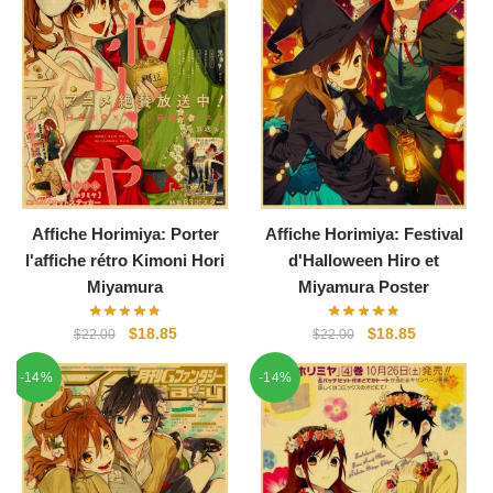
Affiche Horimiya: Porter
Affiche Horimiya: Festival
l'affiche rétro Kimoni Hori
d'Halloween Hiro et
Miyamura
Miyamura Poster
Le
Le
Le
Le
$
18.85
$
18.85
$
22.00
$
22.00
prix
prix
prix
prix
-14%
-14%
initial
actuel
initial
actuel
était :
est :
était :
est :
$22.00.
$18.85.
$22.00.
$18.85.