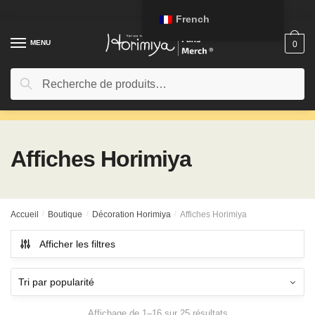
Passer
Aller
French
à
au
la
contenu
MENU
0
navigation
Rechercher:
Recherche
Affiches Horimiya
Accueil
/
Boutique
/
Décoration Horimiya
/
Affiches Horimiya
Afficher les filtres
Affichage de 1–16 sur 25 résultats