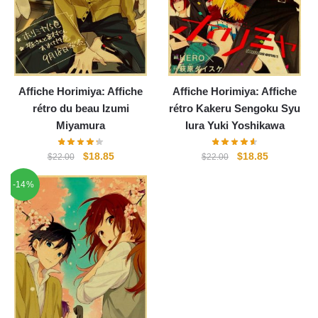
Affiche Horimiya: Affiche
Affiche Horimiya: Affiche
rétro du beau Izumi
rétro Kakeru Sengoku Syu
Miyamura
Iura Yuki Yoshikawa
Le
Le
Le
Le
$
18.85
$
18.85
$
22.00
$
22.00
prix
prix
prix
prix
-14%
initial
actuel
initial
actuel
était :
est :
était :
est :
$22.00.
$18.85.
$22.00.
$18.85.