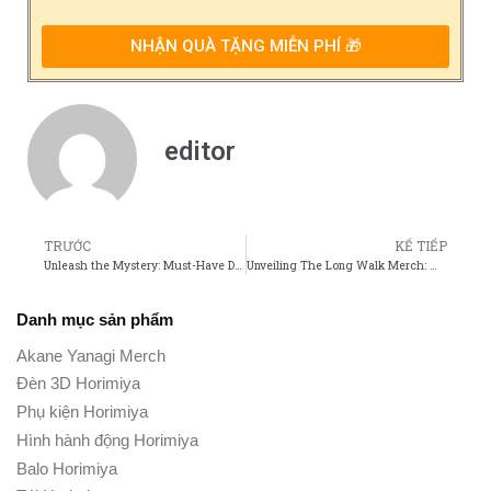
NHẬN QUÀ TẶNG MIỄN PHÍ 🎁
editor
TRƯỚC
KẾ TIẾP
Unleash the Mystery: Must-Have Detective Conan Movie Merch!
Unveiling The Long Walk Merch: Must-Have Items for Fans!
Danh mục sản phẩm
Akane Yanagi Merch
Đèn 3D Horimiya
Phụ kiện Horimiya
Hình hành động Horimiya
Balo Horimiya