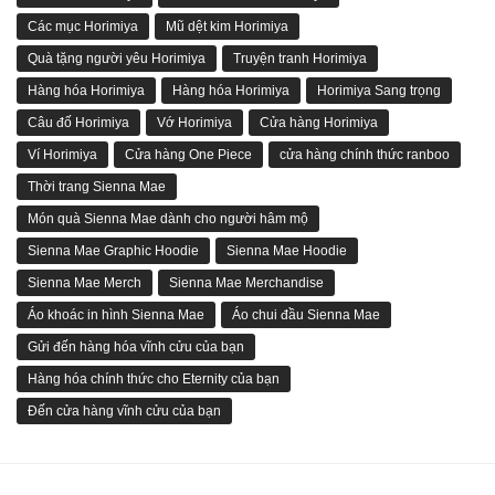
Các mục Horimiya
Mũ dệt kim Horimiya
Quà tặng người yêu Horimiya
Truyện tranh Horimiya
Hàng hóa Horimiya
Hàng hóa Horimiya
Horimiya Sang trọng
Câu đố Horimiya
Vớ Horimiya
Cửa hàng Horimiya
Ví Horimiya
Cửa hàng One Piece
cửa hàng chính thức ranboo
Thời trang Sienna Mae
Món quà Sienna Mae dành cho người hâm mộ
Sienna Mae Graphic Hoodie
Sienna Mae Hoodie
Sienna Mae Merch
Sienna Mae Merchandise
Áo khoác in hình Sienna Mae
Áo chui đầu Sienna Mae
Gửi đến hàng hóa vĩnh cửu của bạn
Hàng hóa chính thức cho Eternity của bạn
Đến cửa hàng vĩnh cửu của bạn