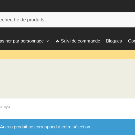
her:
herche
siner par personnage
🔥 Suivi de commande
Blogues
Con
imiya
Aucun produit ne correspond à votre sélection.