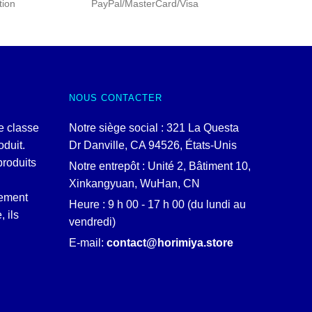
tion
PayPal/MasterCard/Visa
NOUS CONTACTER
e classe
Notre siège social : 321 La Questa
duit.
Dr Danville, CA 94526, États-Unis
produits
Notre entrepôt : Unité 2, Bâtiment 10,
Xinkangyuan, WuHan, CN
lement
Heure : 9 h 00 - 17 h 00 (du lundi au
, ils
vendredi)
E-mail:
contact@horimiya.store