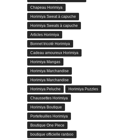
Chapeau Horimiya
Horimiya Sweat à capuche
Horimiya Sweats à capuche
Articles Horimiya
Bonnet tricoté Horimiya
Cadeau amoureux Horimiya
Horimiya Mangas
Horimiya Marchandise
Horimiya Marchandise
Horimiya Peluche
Horimiya Puzzles
Chaussettes Horimiya
Horimiya Boutique
Portefeuilles Horimiya
Boutique One Piece
boutique officielle ranboo