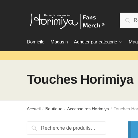
Passer
Aller
à
au
Recherc
la
contenu
Rec
navigation
Domicile
Magasin
Acheter par catégorie
Maga
Touches Horimiya
Accueil
Boutique
Accessoires Horimiya
Touches Hor
/
/
/
Rechercher:
Recherche