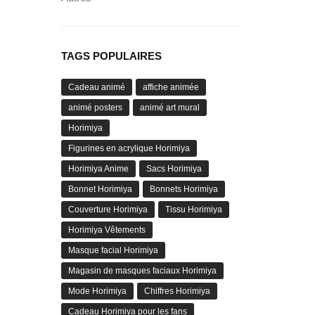
TAGS POPULAIRES
Cadeau animé
affiche animée
animé posters
animé art mural
Horimiya
Figurines en acrylique Horimiya
Horimiya Anime
Sacs Horimiya
Bonnet Horimiya
Bonnets Horimiya
Couverture Horimiya
Tissu Horimiya
Horimiya Vêtements
Masque facial Horimiya
Magasin de masques faciaux Horimiya
Mode Horimiya
Chiffres Horimiya
Cadeau Horimiya pour les fans