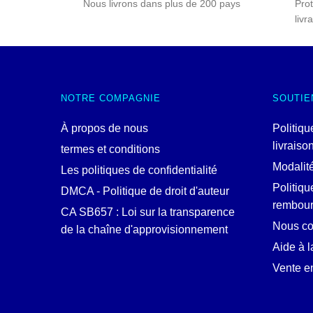
Nous livrons dans plus de 200 pays
Prot
livr
NOTRE COMPAGNIE
SOUTIE
À propos de nous
Politiqu
livraiso
termes et conditions
Modalit
Les politiques de confidentialité
Politiqu
DMCA - Politique de droit d'auteur
rembou
CA SB657 : Loi sur la transparence
Nous co
de la chaîne d'approvisionnement
Aide à l
Vente en