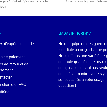
égé 24h/24 et 7j/7 des clics à la
Offert dans le pays d'utilisa
aison
N
MAGASIN HORIMYA
es d'expédition et de
Notre équipe de designers d
n
mondiale a conçu chaque pro
Nous offrons une variété de 
és de paiement
de haute qualité et de beaux
es de retour et de
designs. Ils ne sont pas seu
rsement
destinés à montrer votre style
ntacter
sont destinés à votre usage
a clientèle (FAQ)
quotidien !
tière