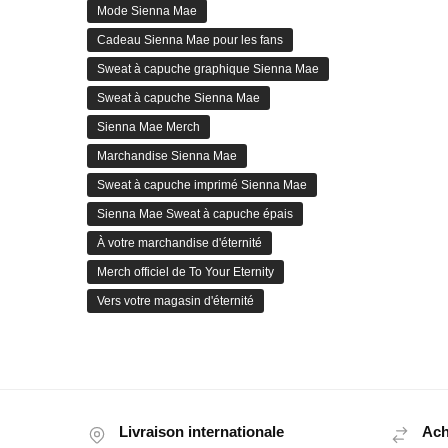
Mode Sienna Mae
Cadeau Sienna Mae pour les fans
Sweat à capuche graphique Sienna Mae
Sweat à capuche Sienna Mae
Sienna Mae Merch
Marchandise Sienna Mae
Sweat à capuche imprimé Sienna Mae
Sienna Mae Sweat à capuche épais
À votre marchandise d'éternité
Merch officiel de To Your Eternity
Vers votre magasin d'éternité
Livraison internationale
Ach