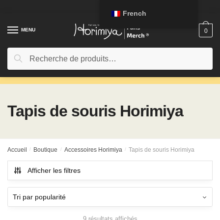
Passer
Aller
French
à
au
la
contenu
MENU
0
navigation
Rechercher:
Recherche
Tapis de souris Horimiya
Accueil
/
Boutique
/
Accessoires Horimiya
/
Tapis de souris Horimiya
Afficher les filtres
9 résultats affichés