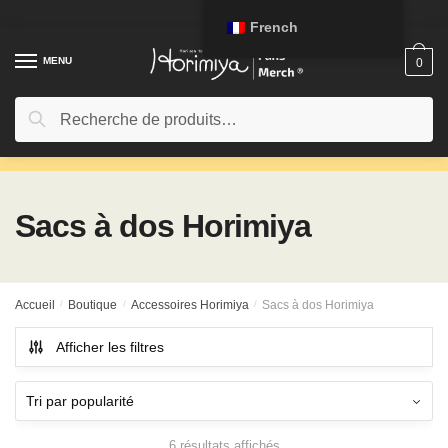
Passer
Aller
French
à
au
la
contenu
MENU
0
navigation
Rechercher:
Recherche
Sacs à dos Horimiya
Accueil
/
Boutique
/
Accessoires Horimiya
/
Sacs à dos Horimiya
Afficher les filtres
6 résultats affichés