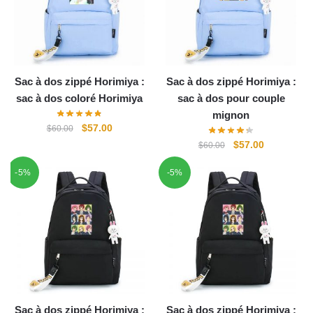
Sac à dos zippé Horimiya :
Sac à dos zippé Horimiya :
sac à dos coloré Horimiya
sac à dos pour couple
mignon
Le
Le
$
57.00
$
60.00
prix
prix
Le
Le
$
57.00
$
60.00
initial
actuel
prix
prix
-5%
était :
est :
-5%
initial
actuel
$60.00.
$57.00.
était :
est :
$60.00.
$57.00.
Sac à dos zippé Horimiya :
Sac à dos zippé Horimiya :