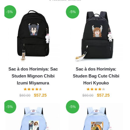
-5%
-5%
Sac à dos Horimiya: Sac
Sac à dos Horimiya:
Studen Mignon Chibi
Studen Bag Cute Chibi
Izumi Miyamura
Hori Kyouko
Le
Le
Le
Le
$
57.25
$
57.25
$
60.00
$
60.00
prix
prix
prix
prix
-5%
-5%
initial
actuel
initial
actuel
était :
est :
était :
est :
$60.00.
$57.25.
$60.00.
$57.25.