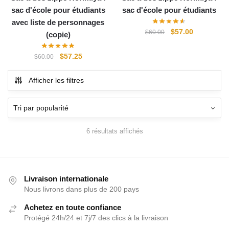
sac d'école pour étudiants
sac d'école pour étudiants
avec liste de personnages
Le
Le
$
57.00
$
60.00
(copie)
prix
prix
initial
actuel
Le
Le
$
57.25
$
60.00
était :
est :
prix
prix
$60.00.
$57.00.
initial
actuel
Afficher les filtres
était :
est :
$60.00.
$57.25.
6 résultats affichés
Livraison internationale
Nous livrons dans plus de 200 pays
Achetez en toute confiance
Protégé 24h/24 et 7j/7 des clics à la livraison