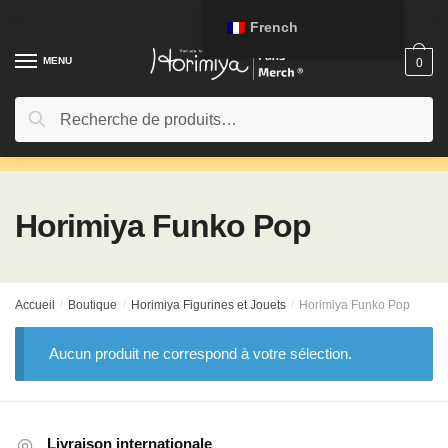
Passer
Aller
French
à
au
la
contenu
MENU
0
navigation
Rechercher:
Recherche
Horimiya Funko Pop
Accueil
/
Boutique
/
Horimiya Figurines et Jouets
/
Horimiya Funko Pop
Aucun produit ne correspond à votre sélection.
Livraison internationale