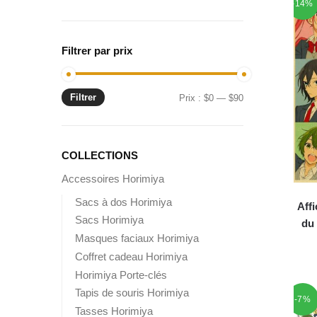
-14%
Filtrer par prix
Filtrer
Prix
Prix
Prix :
$0
—
$90
min
max
COLLECTIONS
Accessoires Horimiya
Sacs à dos Horimiya
Affi
Sacs Horimiya
du
Masques faciaux Horimiya
Coffret cadeau Horimiya
Horimiya Porte-clés
Tapis de souris Horimiya
-7%
Tasses Horimiya