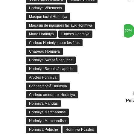
Horimiya Vêtements
Masque facial Horimiya
Magasin de masques faciaux Horimiya
-22%
Mode Horimiya
Chiffres Horimiya
Cadeau Horimiya pour les fans
Chapeau Horimiya
Horimiya Sweat à capuche
Horimiya Sweats à capuche
Articles Horimiya
Bonnet tricoté Horimiya
Cadeau amoureux Horimiya
Pel
Horimiya Mangas
Horimiya Marchandise
Horimiya Marchandise
Horimiya Peluche
Horimiya Puzzles