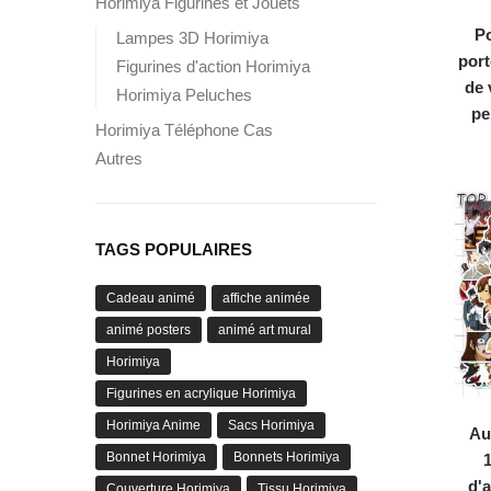
Horimiya Figurines et Jouets
Po
Lampes 3D Horimiya
port
Figurines d'action Horimiya
de 
Horimiya Peluches
pe
Horimiya Téléphone Cas
Autres
TAGS POPULAIRES
Cadeau animé
affiche animée
animé posters
animé art mural
Horimiya
Figurines en acrylique Horimiya
Horimiya Anime
Sacs Horimiya
Au
Bonnet Horimiya
Bonnets Horimiya
1
d'
Couverture Horimiya
Tissu Horimiya