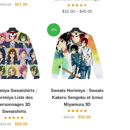
Le
Le
$
57.00
$
60.00
prix
prix
$
15.00
–
$
45.00
initial
actuel
était :
est :
$60.00.
$57.00.
-9%
miya Sweatshirts :
Sweats Horimiya : Sweats
rimiya Liste des
Kakeru Sengoku et Izmui
ersonnages 3D
Miyamura 3D
Sweatshirts
Le
Le
$
50.00
$
55.00
prix
prix
Le
Le
$
50.00
$
55.00
initial
actuel