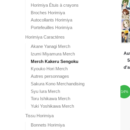
Horimiya Étuis à crayons
Broches Horimiya
Autocollants Horimiya
Portefeuilles Horimiya
Horimiya Caractères
Akane Yanagi Merch
Aut
Izumi Miyamura Merch
5
Merch Kakeru Sengoku
d'a
Kyouko Hori Merch
Autres personnages
Sakura Kono Merchandising
Syu Iura Merch
-14%
Toru Ishikawa Merch
Yuki Yoshikawa Merch
Tissu Horimiya
Bonnets Horimiya