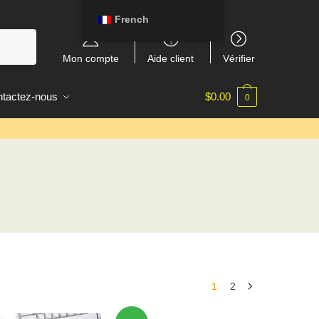
French
Mon compte
Aide client
Vérifier
tactez-nous
$
0.00
0
1
2