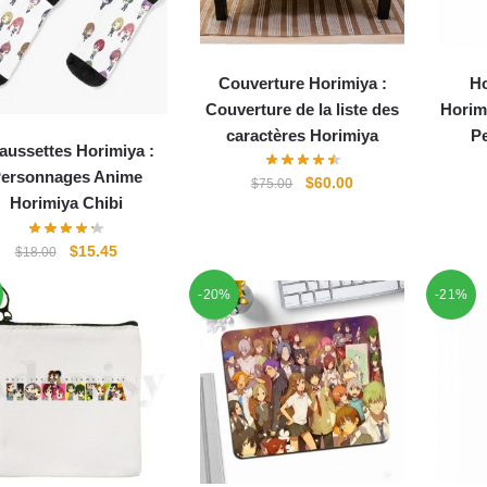
Couverture Horimiya :
Ho
Couverture de la liste des
Horim
caractères Horimiya
P
aussettes Horimiya :
ersonnages Anime
Le
Le
$
60.00
$
75.00
Horimiya Chibi
prix
prix
initial
actuel
Le
Le
$
15.45
$
18.00
était :
est :
prix
prix
$75.00.
$60.00.
-20%
-21%
initial
actuel
était :
est :
$18.00.
$15.45.