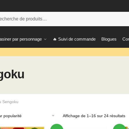
her:
herche
siner par personnage
🔥 Suivi de commande
Blogues
Con
goku
u Sengoku
Affichage de 1–16 sur 24 résultats