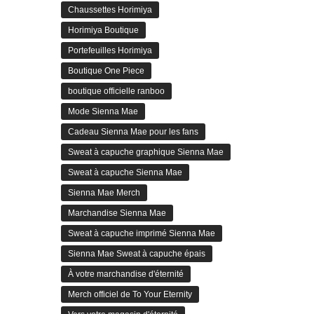
Chaussettes Horimiya
Horimiya Boutique
Portefeuilles Horimiya
Boutique One Piece
boutique officielle ranboo
Mode Sienna Mae
Cadeau Sienna Mae pour les fans
Sweat à capuche graphique Sienna Mae
Sweat à capuche Sienna Mae
Sienna Mae Merch
Marchandise Sienna Mae
Sweat à capuche imprimé Sienna Mae
Sienna Mae Sweat à capuche épais
À votre marchandise d'éternité
Merch officiel de To Your Eternity