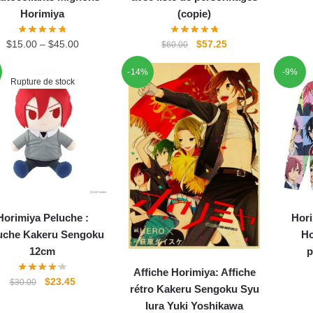
Horimiya
(copie)
Le
Le
$
15.00
–
$
45.00
$
57.25
$
60.00
prix
prix
-14%
-9%
initial
actuel
Rupture de stock
était :
est :
$60.00.
$57.25.
Horimiya Peluche :
Hori
uche Kakeru Sengoku
Ho
12cm
p
Affiche Horimiya: Affiche
Le
Le
$
23.45
$
30.00
rétro Kakeru Sengoku Syu
prix
prix
Iura Yuki Yoshikawa
initial
actuel