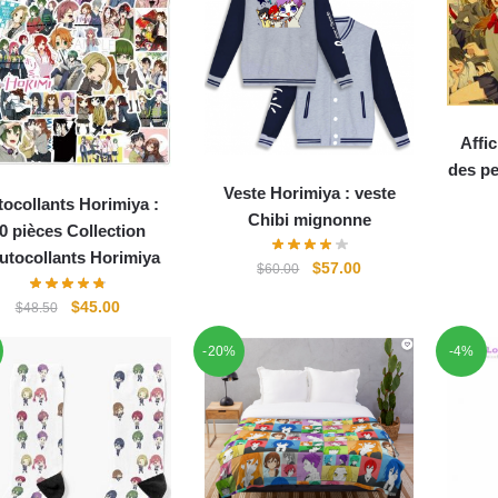
était :
est :
$22.00.
$18.85.
Affi
des p
Veste Horimiya : veste
ocollants Horimiya :
Chibi mignonne
0 pièces Collection
utocollants Horimiya
Le
Le
$
57.00
$
60.00
prix
prix
Le
Le
$
45.00
$
48.50
initial
actuel
prix
prix
était :
est :
-20%
-4%
initial
actuel
$60.00.
$57.00.
était :
est :
$48.50.
$45.00.