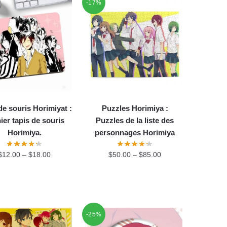
-17%
de souris Horimiyat :
Puzzles Horimiya :
ier tapis de souris
Puzzles de la liste des
Horimiya.
personnages Horimiya
$
12.00
–
$
18.00
$
50.00
–
$
85.00
-25%