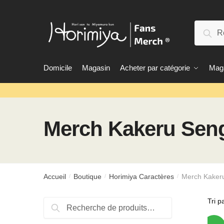
Passer
Aller
à
au
Recherc
la
contenu
Rec
navigation
Domicile
Magasin
Acheter par catégorie
Maga
Merch Kakeru Sen
Accueil
Boutique
Horimiya Caractères
Merch Kaker
/
/
/
Rechercher:
Recherche