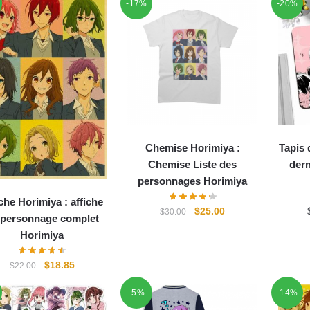
-17%
-20%
Chemise Horimiya :
Tapis 
Chemise Liste des
dern
personnages Horimiya
che Horimiya : affiche
Le
Le
$
25.00
$
30.00
 personnage complet
prix
prix
Horimiya
initial
actuel
était :
est :
Le
Le
$
18.85
$
22.00
$30.00.
$25.00.
prix
prix
-5%
-14%
initial
actuel