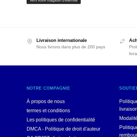
Vers votre magasin d'éternité
Livraison internationale
Ach
Nous livrons dans plus de 200 pays
Prot
livr
NOTRE COMPAGNIE
SOUTIE
À propos de nous
Politiqu
livraiso
termes et conditions
Modalit
Les politiques de confidentialité
Politiqu
DMCA - Politique de droit d'auteur
rembou