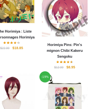
che Horimiya : Liste
ersonnages Horimiya
Horimiya Pins: Pin's
Le
Le
$
18.85
$
22.00
mignon Chibi Kakeru
prix
prix
Sengoku
initial
actuel
était :
est :
Le
Le
$
8.95
$
12.00
$22.00.
$18.85.
prix
prix
-19%
initial
actuel
était :
est :
$12.00.
$8.95.