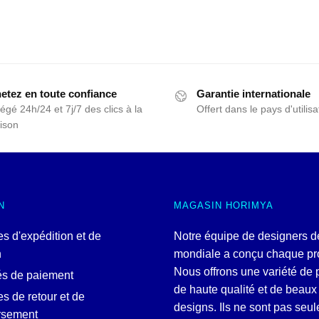
etez en toute confiance
Garantie internationale
égé 24h/24 et 7j/7 des clics à la
Offert dans le pays d'utilisa
aison
N
MAGASIN HORIMYA
es d'expédition et de
Notre équipe de designers d
n
mondiale a conçu chaque pro
Nous offrons une variété de 
és de paiement
de haute qualité et de beaux
es de retour et de
designs. Ils ne sont pas seu
rsement