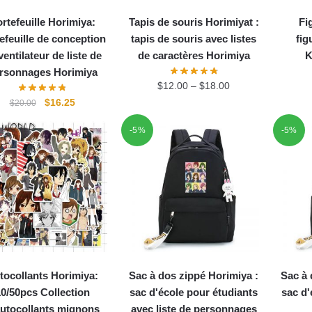
rtefeuille Horimiya:
Tapis de souris Horimiyat :
Fi
efeuille de conception
tapis de souris avec listes
fig
ventilateur de liste de
de caractères Horimiya
K
rsonnages Horimiya
$
12.00
–
$
18.00
Le
Le
$
16.25
$
20.00
prix
prix
-5%
-5%
initial
actuel
était :
est :
$20.00.
$16.25.
tocollants Horimiya:
Sac à dos zippé Horimiya :
Sac à 
0/50pcs Collection
sac d'école pour étudiants
sac d'
autocollants mignons
avec liste de personnages