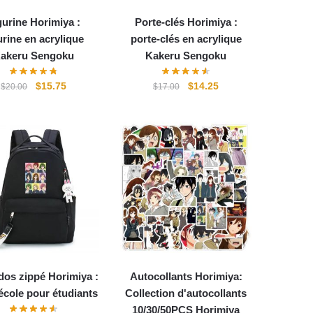
gurine Horimiya :
Porte-clés Horimiya :
urine en acrylique
porte-clés en acrylique
akeru Sengoku
Kakeru Sengoku
Le
Le
Le
Le
$
15.75
$
14.25
$
20.00
$
17.00
prix
prix
prix
prix
initial
actuel
initial
actuel
était :
est :
était :
est :
$20.00.
$15.75.
$17.00.
$14.25.
dos zippé Horimiya :
Autocollants Horimiya:
école pour étudiants
Collection d'autocollants
10/30/50PCS Horimiya