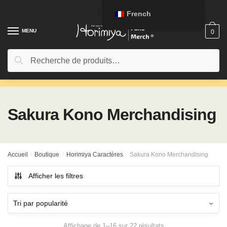
Passer
Aller
French
à
au
la
contenu
MENU
0
navigation
Rechercher:
Recherche
Sakura Kono Merchandising
Accueil
/
Boutique
/
Horimiya Caractères
/
Sakura Kono Merchandising
Afficher les filtres
Affichage de 1–16 sur 22 résultats