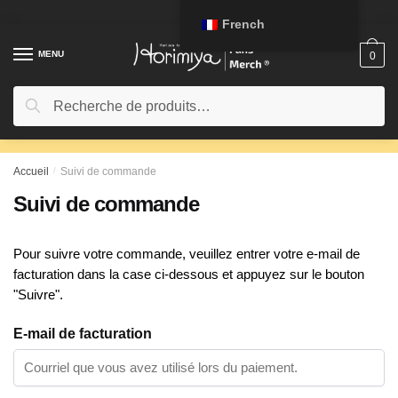
Passer
Aller
French
à
au
la
contenu
MENU
0
navigation
Rechercher:
Recherche
Accueil
/
Suivi de commande
Suivi de commande
Pour suivre votre commande, veuillez entrer votre e-mail de
facturation dans la case ci-dessous et appuyez sur le bouton
"Suivre".
E-mail de facturation