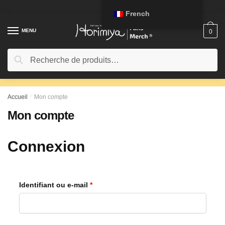
Passer
Aller
French
à
au
la
contenu
MENU
0
navigation
Rechercher:
Recherche
Accueil
/
Mon compte
Mon compte
Connexion
Identifiant ou e-mail
*