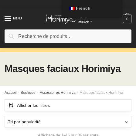
Passer
Aller
French
à
au
la
contenu
MENU
0
navigation
Rechercher:
Recherche
Masques faciaux Horimiya
Accueil
/
Boutique
/
Accessoires Horimiya
/
Masques faciaux Horimiya
Afficher les filtres
Affichage de 1–16 sur 36 résultats