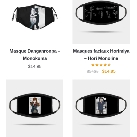
Masque Danganronpa –
Masques faciaux Horimiya
Monokuma
– Hori Monoline
$
14.95
Le
Le
$
14.95
$
17.25
prix
prix
initial
actuel
était :
est :
$17.25.
$14.95.