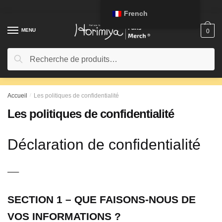
Passer
Aller
French
à
au
la
contenu
MENU
0
navigation
Rechercher:
Recherche
Accueil
/
Les politiques de confidentialité
Les politiques de confidentialité
Déclaration de confidentialité
—–
SECTION 1 – QUE FAISONS-NOUS DE
VOS INFORMATIONS ?