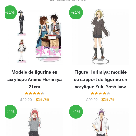
-21%
-21%
Modèle de figurine en
Figure Horimiya: modèle
acrylique Anime Horimiya
de support de figurine en
21cm
acrylique Yuki Yoshikaw
Le
Le
Le
Le
$
15.75
$
15.75
$
20.00
$
20.00
prix
prix
prix
prix
-21%
-21%
initial
actuel
initial
actuel
était :
est :
était :
est :
$20.00.
$15.75.
$20.00.
$15.75.