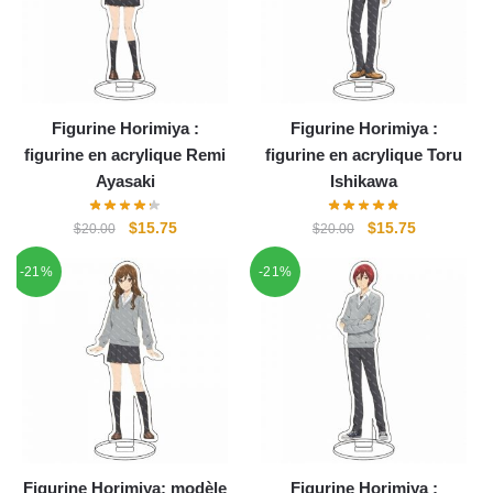
Figurine Horimiya :
Figurine Horimiya :
figurine en acrylique Remi
figurine en acrylique Toru
Ayasaki
Ishikawa
Le
Le
Le
Le
$
15.75
$
15.75
$
20.00
$
20.00
prix
prix
prix
prix
-21%
-21%
initial
actuel
initial
actuel
était :
est :
était :
est :
$20.00.
$15.75.
$20.00.
$15.75.
Figurine Horimiya: modèle
Figurine Horimiya :