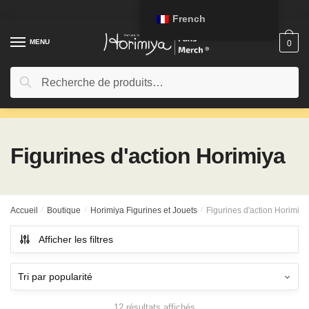
Passer
Aller
French
à
au
la
contenu
MENU
0
navigation
Rechercher:
Recherche
Figurines d'action Horimiya
Accueil
/
Boutique
/
Horimiya Figurines et Jouets
/
Figurines d'action Horimiya
Afficher les filtres
12 résultats affichés