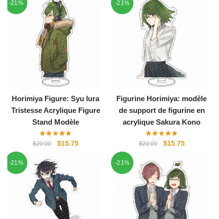
-21%
-21%
initial
actuel
initial
actuel
était :
est :
était :
est :
$20.00.
$15.75.
$20.00.
$15.75.
Horimiya Figure: Syu Iura
Figurine Horimiya: modèle
Tristesse Acrylique Figure
de support de figurine en
Stand Modèle
acrylique Sakura Kono
Le
Le
Le
Le
$
15.75
$
15.75
$
20.00
$
20.00
prix
prix
prix
prix
-21%
-21%
initial
actuel
initial
actuel
était :
est :
était :
est :
$20.00.
$15.75.
$20.00.
$15.75.