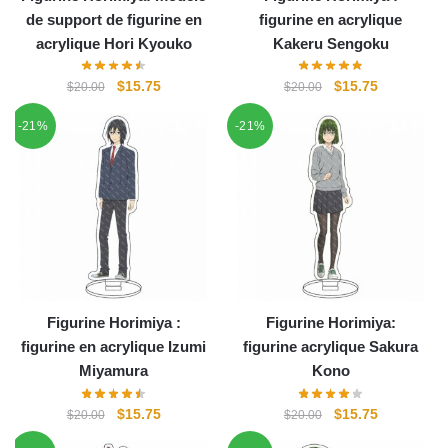
de support de figurine en
figurine en acrylique
acrylique Hori Kyouko
Kakeru Sengoku
Le
Le
Le
Le
$
15.75
$
15.75
$
20.00
$
20.00
prix
prix
prix
prix
-21%
-21%
initial
actuel
initial
actuel
était :
est :
était :
est :
$20.00.
$15.75.
$20.00.
$15.75.
Figurine Horimiya :
Figurine Horimiya:
figurine en acrylique Izumi
figurine acrylique Sakura
Miyamura
Kono
Le
Le
Le
Le
$
15.75
$
15.75
$
20.00
$
20.00
prix
prix
prix
prix