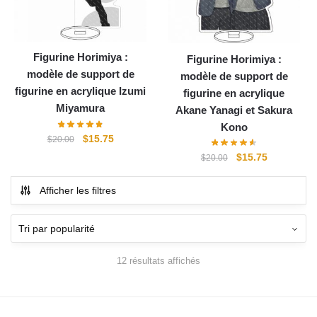
Figurine Horimiya :
Figurine Horimiya :
modèle de support de
modèle de support de
figurine en acrylique Izumi
figurine en acrylique
Miyamura
Akane Yanagi et Sakura
Kono
Le
Le
$
15.75
$
20.00
prix
prix
Le
Le
$
15.75
$
20.00
initial
actuel
prix
prix
était :
est :
initial
actuel
Afficher les filtres
$20.00.
$15.75.
était :
est :
$20.00.
$15.75.
12 résultats affichés