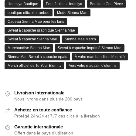
Horimiya Boutique
Portefeuilles Horimiya
Boutique One Piece
boutique officielle ranboo
Mode Sienna Mae
Cadeau Sienna Mae pour les fans
Sweat à capuche graphique Sienna Mae
Sweat à capuche Sienna Mae
Sienna Mae Merch
Marchandise Sienna Mae
Sweat à capuche imprimé Sienna Mae
Sienna Mae Sweat à capuche épais
À votre marchandise d'éternité
Merch officiel de To Your Eternity
Vers votre magasin d'éternité
Livraison internationale
Nous livrons dans plus de 200 pays
Achetez en toute confiance
Protégé 24h/24 et 7j/7 des clics à la livraison
Garantie internationale
Offert dans le pays d'utilisation