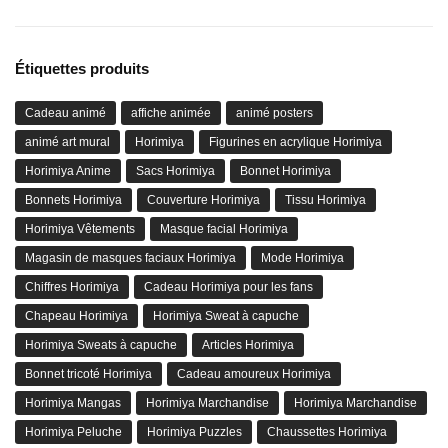
Étiquettes produits
Cadeau animé
affiche animée
animé posters
animé art mural
Horimiya
Figurines en acrylique Horimiya
Horimiya Anime
Sacs Horimiya
Bonnet Horimiya
Bonnets Horimiya
Couverture Horimiya
Tissu Horimiya
Horimiya Vêtements
Masque facial Horimiya
Magasin de masques faciaux Horimiya
Mode Horimiya
Chiffres Horimiya
Cadeau Horimiya pour les fans
Chapeau Horimiya
Horimiya Sweat à capuche
Horimiya Sweats à capuche
Articles Horimiya
Bonnet tricoté Horimiya
Cadeau amoureux Horimiya
Horimiya Mangas
Horimiya Marchandise
Horimiya Marchandise
Horimiya Peluche
Horimiya Puzzles
Chaussettes Horimiya