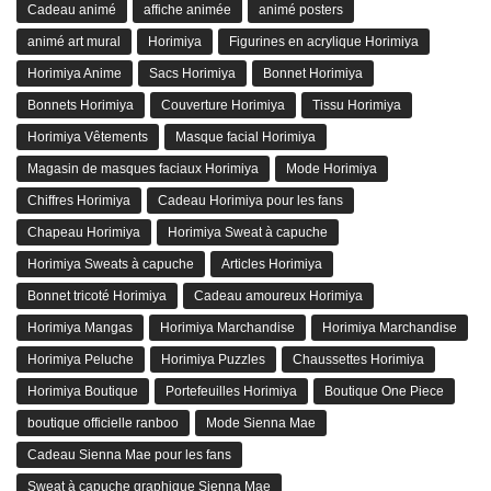
Cadeau animé
affiche animée
animé posters
animé art mural
Horimiya
Figurines en acrylique Horimiya
Horimiya Anime
Sacs Horimiya
Bonnet Horimiya
Bonnets Horimiya
Couverture Horimiya
Tissu Horimiya
Horimiya Vêtements
Masque facial Horimiya
Magasin de masques faciaux Horimiya
Mode Horimiya
Chiffres Horimiya
Cadeau Horimiya pour les fans
Chapeau Horimiya
Horimiya Sweat à capuche
Horimiya Sweats à capuche
Articles Horimiya
Bonnet tricoté Horimiya
Cadeau amoureux Horimiya
Horimiya Mangas
Horimiya Marchandise
Horimiya Marchandise
Horimiya Peluche
Horimiya Puzzles
Chaussettes Horimiya
Horimiya Boutique
Portefeuilles Horimiya
Boutique One Piece
boutique officielle ranboo
Mode Sienna Mae
Cadeau Sienna Mae pour les fans
Sweat à capuche graphique Sienna Mae