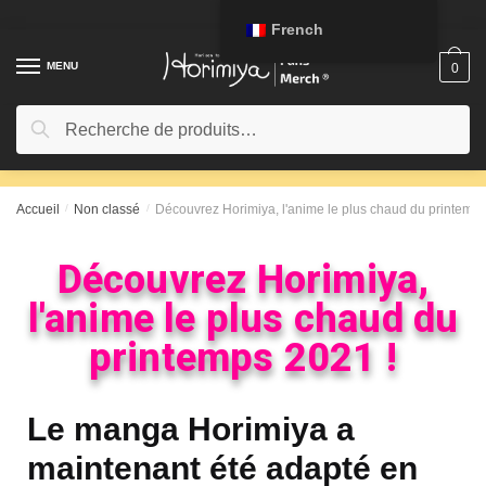
French
MENU
0
Recherche
Accueil
/
Non classé
/
Découvrez Horimiya, l'anime le plus chaud du printemps
Découvrez Horimiya,
l'anime le plus chaud du
printemps 2021 !
Le manga Horimiya a
maintenant été adapté en