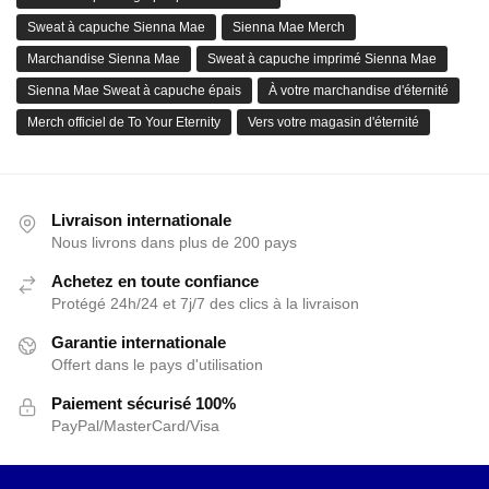
Sweat à capuche Sienna Mae
Sienna Mae Merch
Marchandise Sienna Mae
Sweat à capuche imprimé Sienna Mae
Sienna Mae Sweat à capuche épais
À votre marchandise d'éternité
Merch officiel de To Your Eternity
Vers votre magasin d'éternité
Livraison internationale
Nous livrons dans plus de 200 pays
Achetez en toute confiance
Protégé 24h/24 et 7j/7 des clics à la livraison
Garantie internationale
Offert dans le pays d'utilisation
Paiement sécurisé 100%
PayPal/MasterCard/Visa